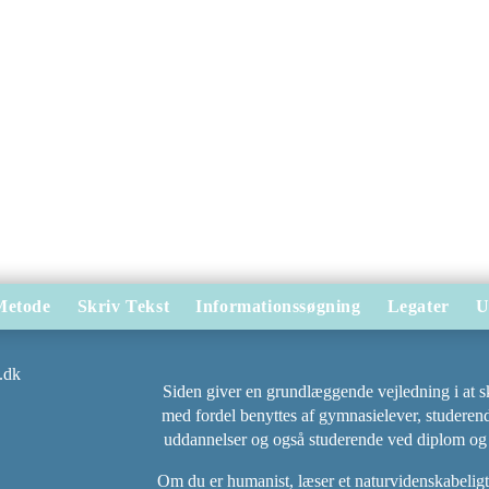
Metode
Skriv Tekst
Informationssøgning
Legater
U
Siden giver en grundlæggende vejledning i at s
med fordel benyttes af gymnasielever, studere
uddannelser og også studerende ved diplom og
Om du er humanist, læser et naturvidenskabeligt f