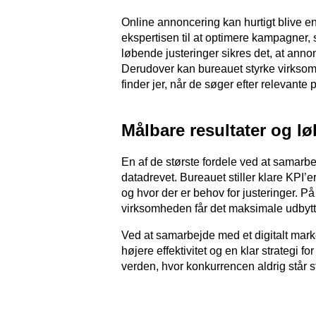
Online annoncering kan hurtigt blive en
ekspertisen til at optimere kampagner,
løbende justeringer sikres det, at anno
Derudover kan bureauet styrke virkso
finder jer, når de søger efter relevante 
Målbare resultater og l
En af de største fordele ved at samarb
datadrevet. Bureauet stiller klare KPI’er
og hvor der er behov for justeringer. P
virksomheden får det maksimale udbytte
Ved at samarbejde med et digitalt mar
højere effektivitet og en klar strategi fo
verden, hvor konkurrencen aldrig står st