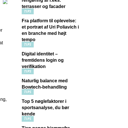
rengøring af f.eks.
terrasser og facader
TIPS
Fra platform til oplevelse:
et portræt af Uri Poliavich i
er
en branche med højt
tempo
at
TIPS
Digital identitet –
fremtidens login og
verifikation
TIPS
Naturlig balance med
Bowtech-behandling
TIPS
ing,
Top 5 nøglefaktorer i
sportsanalyse, du bør
kende
TIPS