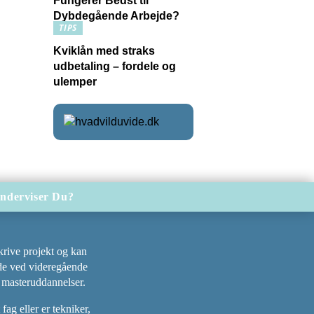
Fungerer Bedst til
Dybdegående Arbejde?
TIPS
Kviklån med straks
udbetaling – fordele og
ulemper
nderviser Du?
krive projekt og kan
nde ved videregående
 masteruddannelser.
ag eller er tekniker,