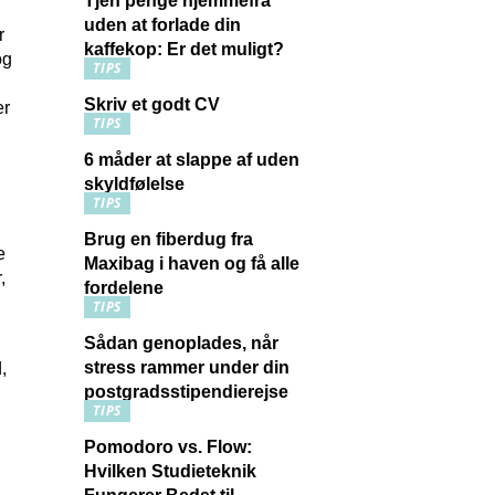
Tjen penge hjemmefra
uden at forlade din
r
kaffekop: Er det muligt?
og
TIPS
Skriv et godt CV
er
TIPS
6 måder at slappe af uden
skyldfølelse
TIPS
Brug en fiberdug fra
e
Maxibag i haven og få alle
,
fordelene
TIPS
Sådan genoplades, når
stress rammer under din
,
postgradsstipendierejse
TIPS
Pomodoro vs. Flow:
Hvilken Studieteknik