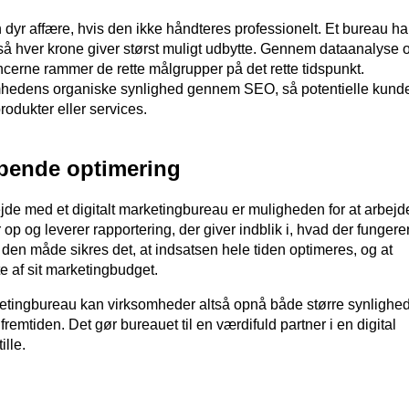
 dyr affære, hvis den ikke håndteres professionelt. Et bureau ha
 så hver krone giver størst muligt udbytte. Gennem dataanalyse 
ncerne rammer de rette målgrupper på det rette tidspunkt.
mhedens organiske synlighed gennem SEO, så potentielle kund
produkter eller services.
øbende optimering
ejde med et digitalt marketingbureau er muligheden for at arbejd
 op og leverer rapportering, der giver indblik i, hvad der fungerer
å den måde sikres det, at indsatsen hele tiden optimeres, og at
 af sit marketingbudget.
ketingbureau kan virksomheder altså opnå både større synlighed
r fremtiden. Det gør bureauet til en værdifuld partner i en digital
ille.