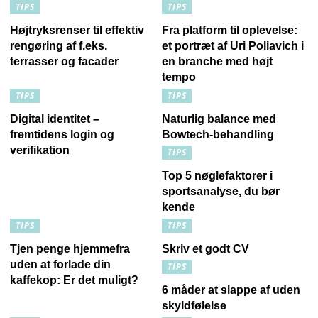
TIPS
TIPS
Højtryksrenser til effektiv
Fra platform til oplevelse:
rengøring af f.eks.
et portræt af Uri Poliavich i
terrasser og facader
en branche med højt
tempo
TIPS
TIPS
Digital identitet –
Naturlig balance med
fremtidens login og
Bowtech-behandling
verifikation
TIPS
Top 5 nøglefaktorer i
sportsanalyse, du bør
kende
TIPS
TIPS
Tjen penge hjemmefra
Skriv et godt CV
uden at forlade din
TIPS
kaffekop: Er det muligt?
6 måder at slappe af uden
skyldfølelse