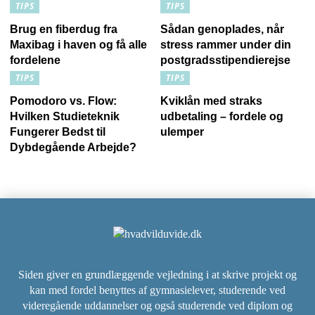
TIPS
TIPS
Brug en fiberdug fra
Sådan genoplades, når
Maxibag i haven og få alle
stress rammer under din
fordelene
postgradsstipendierejse
TIPS
TIPS
Pomodoro vs. Flow:
Kviklån med straks
Hvilken Studieteknik
udbetaling – fordele og
Fungerer Bedst til
ulemper
Dybdegående Arbejde?
Siden giver en grundlæggende vejledning i at skrive projekt og
kan med fordel benyttes af gymnasielever, studerende ved
videregående uddannelser og også studerende ved diplom og