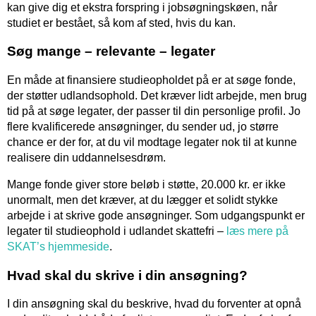
kan give dig et ekstra forspring i jobsøgningskøen, når
studiet er bestået, så kom af sted, hvis du kan.
Søg mange – relevante – legater
En måde at finansiere studieopholdet på er at søge fonde,
der støtter udlandsophold. Det kræver lidt arbejde, men brug
tid på at søge legater, der passer til din personlige profil. Jo
flere kvalificerede ansøgninger, du sender ud, jo større
chance er der for, at du vil modtage legater nok til at kunne
realisere din uddannelsesdrøm.
Mange fonde giver store beløb i støtte, 20.000 kr. er ikke
unormalt, men det kræver, at du lægger et solidt stykke
arbejde i at skrive gode ansøgninger. Som udgangspunkt er
legater til studieophold i udlandet skattefri –
læs mere på
SKAT’s hjemmeside
.
Hvad skal du skrive i din ansøgning?
I din ansøgning skal du beskrive, hvad du forventer at opnå