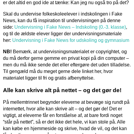
er det altid en god ide at tænke: Kan jeg nu også tro på det?
Skal du undervise folkeskoleelever i indskolingen i Fake
News, kan du få inspiration til undervisningen på denne
side:
Undervisning i Fake News – Indskoling (0.-3. klasse)
,
og til de ældste elever ligger der undervisningsmateriale
her:
Undervisning i Fake News for udskoling og gymnasium
NB!
Bemærk, at undervisningsmaterialet er copyrightet, og
du må derfor gerne gemme en privat kopi på din computer –
men du må ikke sende det eller eftergøre det uden tilladelse.
Til gengæld må du meget gerne dele linket her, hvor
materialet ligger til fri og gratis afbenyttelse.
Alle kan skrive alt på nettet – og det gør de!
På mellemtrinnet begynder eleverne at bevæge sig rundt på
internettet, hvor alle kan skrive alt – og det gør de! Det er
vigtigt, at eleverne får en forståelse af, at bare fordi noget
“står på nettet”, så er det ikke det hele, vi kan stole på. Alle
kan købe en hjemmeside og skrive, hvad de vil, og det kan