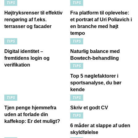
TIPS
TIPS
Højtryksrenser til effektiv
Fra platform til oplevelse:
rengøring af f.eks.
et portræt af Uri Poliavich i
terrasser og facader
en branche med højt
tempo
TIPS
TIPS
Digital identitet –
Naturlig balance med
fremtidens login og
Bowtech-behandling
verifikation
TIPS
Top 5 nøglefaktorer i
sportsanalyse, du bør
kende
TIPS
TIPS
Tjen penge hjemmefra
Skriv et godt CV
uden at forlade din
TIPS
kaffekop: Er det muligt?
6 måder at slappe af uden
skyldfølelse