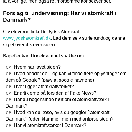
få alvorlige, men også ret morsomme konsekvenser.
Forslag til undervisning: Har vi atomkraft i
Danmark?
Giv eleverne linket til Jydsk Atomkraft:
www.jydskatomkraft.dk
. Lad dem selv surfe rundt og danne
sig et overblik over siden.
Bagefter kan I for eksempel snakke om:
Hvem har lavet siden?
Hvad hedder de – og kan vi finde flere oplysninger om
dem på Google? (prøv at google navnene)
Hvor ligger atomkraftværket?
Er artiklerne på forsiden af Fake News?
Har du nogensinde hørt om et atomkraftværk i
Danmark?
Hvad kan du læse, hvis du googler [“atomkraft i
Danmark”] (uden klammer, men med anførselstegn)
Har vi atomkraftværker i Danmark?