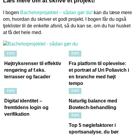
Læs mere om at skrive et projekt!
I bogen
Bachelorprojektet – sådan gør du!
kan du læse mere
om, hvordan du skriver et godt projekt. I bogen får du også
tjeklister til de enkelte afsnit, så du kan se, om du har husket
at få det hele med.
TIPS
TIPS
Højtryksrenser til effektiv
Fra platform til oplevelse:
rengøring af f.eks.
et portræt af Uri Poliavich i
terrasser og facader
en branche med højt
tempo
TIPS
TIPS
Digital identitet –
Naturlig balance med
fremtidens login og
Bowtech-behandling
verifikation
TIPS
Top 5 nøglefaktorer i
sportsanalyse, du bør