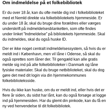
Om indmeldelse på et folkebibliotek
Er du over 18 år, kan du ofte melde dig ind i folkebiblioteket
med et NemId direkte via folkebibliotekets hjemmeside. Er
du under 18 år, skal du bruge dine forældres eller værges
underskrift på indmeldelsesblanketten, som ofte findes
under linket ”Indmeldelse” på bibliotekets hjemmeside. Skal
du indmeldes, skal du også huske ID.
Der er ikke noget centralt indmeldelsessystem, så hvis du er
meldt ind i København, men vil låne i Odense, så skal du
også oprettes som låner der. Til gengæld kan alle gratis
melde sig ind på alle folkebiblioteker i Danmark og låne
fysiske materialer. Skal du bruge netbiblioteket, skal du dog
gøre det med dit login via din hjemmekommunes
folkebiblioteksside.
Hvis du ikke kan huske, om du er meldt ind, eller hvis det er
flere år siden, du sidst har lånt, kan du også forsøge at logge
ind på hjemmesiden. Har du glemt din pinkode, kan du få en
ny ved henvendelse til dit folkebibliotek.