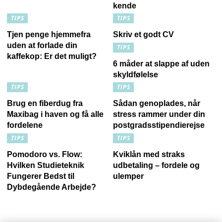
kende
TIPS
TIPS
Tjen penge hjemmefra
Skriv et godt CV
uden at forlade din
TIPS
kaffekop: Er det muligt?
6 måder at slappe af uden
skyldfølelse
TIPS
TIPS
Brug en fiberdug fra
Sådan genoplades, når
Maxibag i haven og få alle
stress rammer under din
fordelene
postgradsstipendierejse
TIPS
TIPS
Pomodoro vs. Flow:
Kviklån med straks
Hvilken Studieteknik
udbetaling – fordele og
Fungerer Bedst til
ulemper
Dybdegående Arbejde?